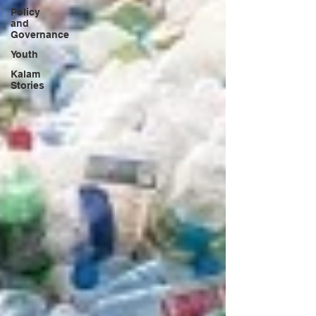
Policy
and
Governance
Youth
Kalam
Stories