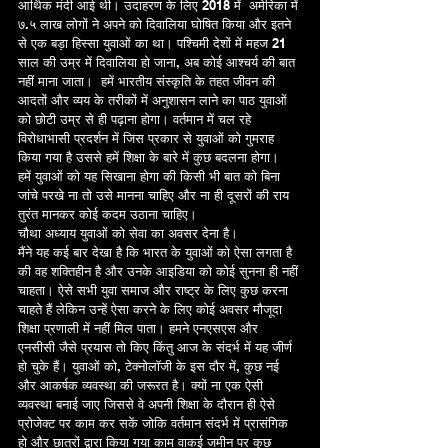
आर्थिक मंदी आई थी। उदाहरण के लिए 2018 में  अमेरिका में 
७.५ लाख लोगों ने अपने को दिवालिया घोषित किया और इतने 
से एक बड़ा हिस्सा युवाओं का था। पश्चिमी देशों में महज 21 
साल की उम्र में दिवालिया हो जाना, अब कोई आश्चर्य की बात 
नहीं माना जाता।  हमें भारतीय संस्कृति के तहत जीवन की 
आदतों और व्यय के तरीकों में अनुशासन लाने का पाठ युवाओं 
को छोटी उम्र से ही पढ़ाना होगा। वर्तमान में चल रहे 
विरोधाभासी प्रदर्शन में जिस प्रकार से युवाओं को गुमराह 
किया गया है उससे हमें शिक्षा के बारे में कुछ बदलना होगा।  
हमें युवाओं को यह सिखाना होगा की किसी भी बात को बिना 
जांचे परखे ना तो उसे मानना चाहिए और ना ही दूसरों की राय 
तुरंत मानकर कोई कदम उठाना चाहिए।
चौथा अध्याय युवाओं को सेवा का अवसर देना है।
मैंने यह कई बार देखा है कि भारत के युवाओं को ऐसा लगता है 
की वह शक्तिहीन है और उनके आइडिया को कोई सुनना ही नहीं 
चाहता। ऐसे सभी युवा समाज और राष्ट्र के लिए कुछ करना 
चाहते हैं लेकिन उन्हें ऐसा करने के लिए कोई अवसर मौजूदा 
शिक्षा प्रणाली में नहीं मिल पाता। हमने एनएसएस और 
एनसीसी जैसे प्रयास तो किए किंतु आज के संदर्भ में यह जीर्ण 
हो चुके हैं। युवाओं को, टेक्नोलॉजी के इस दौर में, कुछ नई 
और आकर्षक व्यवस्था की जरूरत है। क्यों ना एक ऐसी 
व्यवस्था बनाई जाए जिससे वे अपनी शिक्षा के दौरान ही ऐसे 
प्रोजेक्ट पर काम कर सकें जोकि वर्तमान संदर्भ में प्रासंगिक 
हो और छात्रों द्वारा किया गया काम वाकई जमीन पर कुछ 